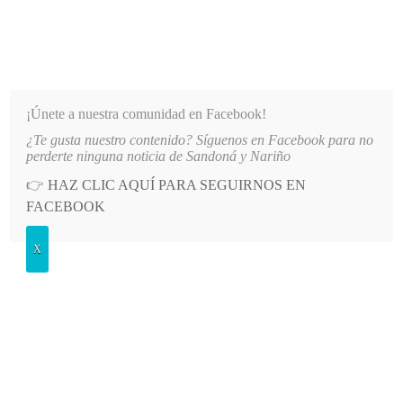
INFORMATIVO DEL GUAICO
Noticias de Nariño: política, cultura, deportes y más
¡Únete a nuestra comunidad en Facebook!
¿Te gusta nuestro contenido? Síguenos en Facebook para no
CNICA Y AMPLIAR LAS RUTAS DE EDUCACIÓN EN COLOMBIA
LO MÁS RECIENTE
2026
perderte ninguna noticia de Sandoná y Nariño
👉
HAZ CLIC AQUÍ PARA SEGUIRNOS EN
POSTED
SALUD
FACEBOOK
IN
Coronavirus en Colombia: 7.668
X
casos confirmados y 1.722 pacientes
recuperados
DOMINGO, 3 MAYO, 2020
LEAVE A COMMENT