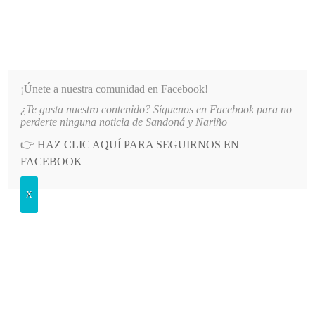
INFORMATIVO DEL GUAICO
Noticias de Nariño: política, cultura, deportes y más
¡Únete a nuestra comunidad en Facebook!
¿Te gusta nuestro contenido? Síguenos en Facebook para no
LO MÁS RECIENTE
2026-08-08
MÁS DE 150 VEHÍCULOS PARTICIPARON EN EL INICIO DE
perderte ninguna noticia de Sandoná y Nariño
👉
HAZ CLIC AQUÍ PARA SEGUIRNOS EN
Categoría:
Medio ambiente
FACEBOOK
X