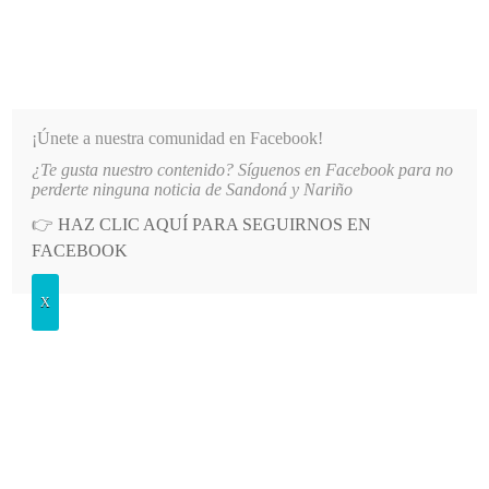
INFORMATIVO DEL GUAICO
Noticias de Nariño: política, cultura, deportes y más
¡Únete a nuestra comunidad en Facebook!
¿Te gusta nuestro contenido? Síguenos en Facebook para no
DE AGUA EN EL SECTOR EL SOCORRO DE SANDONÁ
LO MÁS RECIENTE
2026-08-06
P
perderte ninguna noticia de Sandoná y Nariño
👉
HAZ CLIC AQUÍ PARA SEGUIRNOS EN
POSTED
GENERALES
FACEBOOK
IN
Conmemoran el Día Nacional por la
X
Dignidad de las Mujeres Víctimas
de Violencia Sexual en el conflicto
armado
LUNES, 26 MAYO, 2025
LEAVE A COMMENT