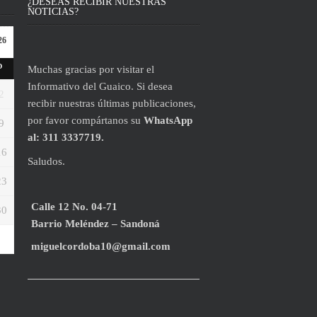
¿DESEAS RECIBIR NUESTRAS
NOTICIAS?
26
D
Muchas gracias por visitar el
Informativo del Guaico. Si desea
2
recibir nuestras últimas publicaciones,
por favor compártanos su
WhatsApp
9
al: 311 3337719.
16
Saludos.
23
Calle 12 No. 04-71
30
Barrio Meléndez – Sandoná
miguelcordoba10@gmail.com