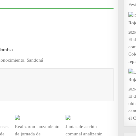
Fest
2026
El 
con
olombia.
Col
conocimiento
,
Sandoná
repr
2026
El 
obt
cam
el 
enses
Realizaron lanzamiento
Juntas de acción
 de
de jornada de
comunal analizarán