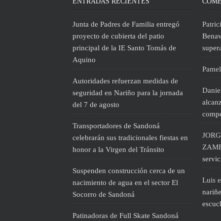
ENTRADAS RECIENTES
COME
Junta de Padres de Familia entregó
Patric
proyecto de cubierta del patio
Benav
principal de la IE Santo Tomás de
super
Aquino
Pamel
Autoridades refuerzan medidas de
Daniel
seguridad en Nariño para la jornada
alcanz
del 7 de agosto
compe
Transportadores de Sandoná
JORG
celebrarán sus tradicionales fiestas en
ZAM
honor a la Virgen del Tránsito
servi
Suspenden construcción cerca de un
Luis
e
nacimiento de agua en el sector El
nariñe
Socorro de Sandoná
escuc
Patinadoras de Full Skate Sandoná