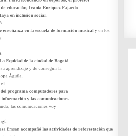
ura, Farid Roncancio en deportes, el profesor
 de educación, Ivania Enríquez Fajardo
aya en inclusión social
.
ó
e enseñanza en la escuela de formación musical
y en los
e
a
s La Equidad de la ciudad de Bogotá
 su aprendizaje y de conseguir la
Copa Águila.
 el
rso del programa computadores para
la información y las comunicaciones
ando, las comunicaciones voy
logía
presa Emsan
acompañó las actividades de reforestación que