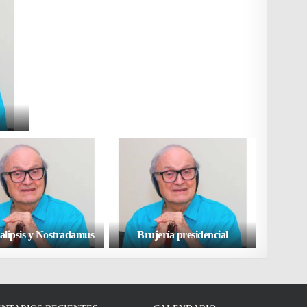
alipsis y Nostradamus
Brujería presidencial