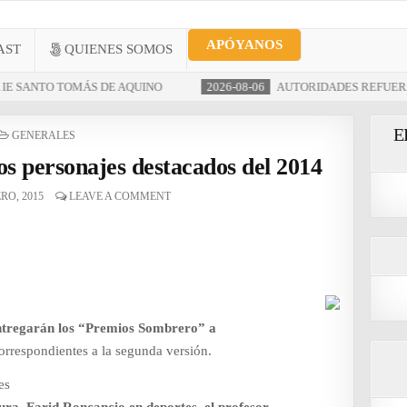
 más
APÓYANOS
AST
QUIENES SOMOS
ÁS DE AQUINO
2026-08-06
AUTORIDADES REFUERZAN MEDIDAS DE
dad en Facebook!
E
POSTED
GENERALES
ido? Síguenos en Facebook para no perderte ninguna noticia de Sand
IN
s personajes destacados del 2014
PARA SEGUIRNOS EN FACEBOOK
RO, 2015
LEAVE A COMMENT
ntregarán los “Premios Sombrero” a
correspondientes a la segunda versión.
es