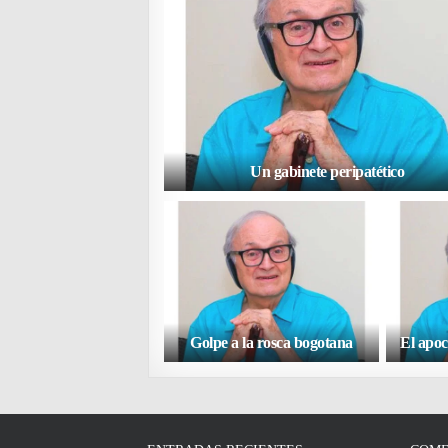
Un gabinete peripatético
Golpe a la rosca bogotana
El apoc