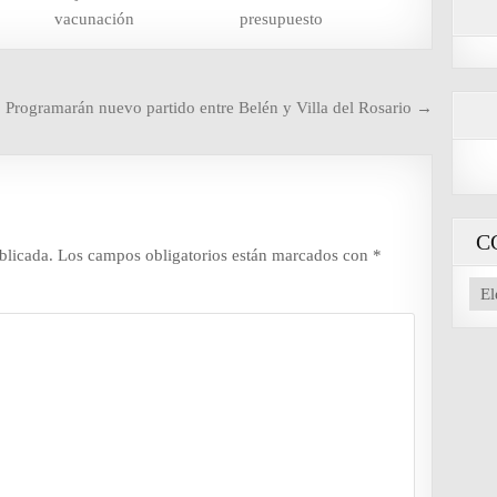
vacunación
presupuesto
Programarán nuevo partido entre Belén y Villa del Rosario →
C
blicada.
Los campos obligatorios están marcados con
*
CO
NU
AR