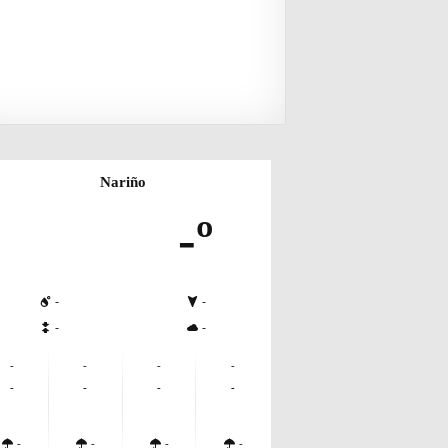
Nariño
-º
-
-
-
-
-
-
-
-
-
-
-
-
-
-
-
-