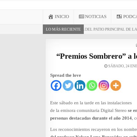
INFORMATIVO DEL GUAICO
Noticias de Nariño: política, cultura, deportes y
INICIO
NOTICIAS
PODC
EGÓ PROYECTO DE CUBIERTA DEL PATIO PRINCIPAL DE LA IE SANTO TOM
LO MÁS RECIENTE
¡Únete a nuestra comuni
¿Te gusta nuestro conten
“Premios Sombrero” a lo
👉
HAZ CLIC AQUÍ 
SÁBADO, 24 ENE
X
Spread the love
Este sábado en la tarde en las instalaciones
de la emisora comunitaria Digital Stereo
se e
personas destacadas durante el año 2014
, 
Los reconocimientos recayeron en los nombr