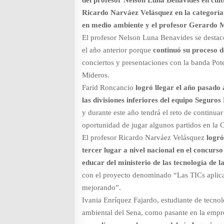
del profesor Nelson Luna Benavides en cult
Ricardo Narváez Velásquez en la categoría
en medio ambiente y el profesor Gerardo M
El profesor Nelson Luna Benavides se destac
el año anterior porque
continuó su proceso d
conciertos y presentaciones con la banda Pot
Mideros.
Farid Roncancio
logró llegar el año pasado 
las divisiones inferiores del equipo Seguro
y durante este año tendrá el reto de continuar
oportunidad de jugar algunos partidos en la 
El profesor Ricardo Narváez Velásquez
logró
tercer lugar a nivel nacional en el concu
educar del ministerio de las tecnología de 
con el proyecto denominado “Las TICs aplic
mejorando”.
Ivania Enríquez Fajardo, estudiante de tecno
ambiental del Sena, como pasante en la em