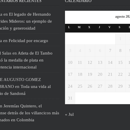
NTARIOS RECIENTES
CALENDARIO
ia
en
El legado de Hernando
agosto 20
ides Mideros: un ejemplo de
L
M
X
J
V
S
ación y generosidad
1
a
en
Felicidad por encargo
3
4
5
6
7
8
 Salas
en
Atleta de El Tambo
ó la medalla de plata en
10
11
12
13
14
15
tencia internacional
17
18
19
20
21
22
E AUGUSTO GOMEZ
24
25
26
27
28
29
BRANO
en
Toda una vida al
cio de Sandoná
31
n
Jeremías Quintero, el
nse detrás de los villancicos más
« Jul
hados en Colombia