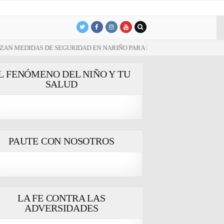
 SEGURIDAD EN NARIÑO PARA LA JORNADA DEL 7 DE AGOSTO
20
L FENÓMENO DEL NIÑO Y TU
oná y Nariño
SALUD
PAUTE CON NOSOTROS
LA FE CONTRA LAS
ADVERSIDADES