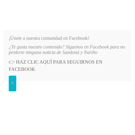
INFORMATIVO DEL GUAICO
Noticias de Nariño: política, cultura, deportes y más
¡Únete a nuestra comunidad en Facebook!
¿Te gusta nuestro contenido? Síguenos en Facebook para no
NÁ AL REINADO DEPARTAMENTAL
LO MÁS RECIENTE
2026-08-09
ALCALDÍA DE ALBÁN
perderte ninguna noticia de Sandoná y Nariño
👉
HAZ CLIC AQUÍ PARA SEGUIRNOS EN
POSTED
GENERALES
FACEBOOK
IN
Jimmy Acosta Cabrera clasificó a
X
competencia nacional
LUNES, 27 ENERO, 2014
2 COMMENTS
Spread the love
El atleta sandoneño Jimmy Acosta