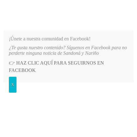
INFORMATIVO DEL GUAICO
Noticias de Nariño: política, cultura, deportes y más
¡Únete a nuestra comunidad en Facebook!
¿Te gusta nuestro contenido? Síguenos en Facebook para no
DRÉS DE SANDONÁ
LO MÁS RECIENTE
2026-08-08
BOXEO DE NARIÑO CONQUISTA OC
perderte ninguna noticia de Sandoná y Nariño
👉
HAZ CLIC AQUÍ PARA SEGUIRNOS EN
POSTED
POLÍTICA
FACEBOOK
IN
Mujeres víctimas del conflicto
X
lideran propuesta innovadora para
la paz en Nariño
SÁBADO, 14 JUNIO, 2025
LEAVE A COMMENT