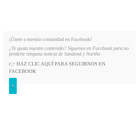
INFORMATIVO DEL GUAICO
Noticias de Nariño: política, cultura, deportes y más
¡Únete a nuestra comunidad en Facebook!
¿Te gusta nuestro contenido? Síguenos en Facebook para no
IOS A AFILIADOS DE EMSSANAR POR MILLONARIA DEUDA
LO MÁS RECIENTE
2026-08
perderte ninguna noticia de Sandoná y Nariño
👉
HAZ CLIC AQUÍ PARA SEGUIRNOS EN
POSTED
GENERALES
FACEBOOK
IN
Ovación del público a “Los
X
Clavijos”
VIERNES, 15 OCTUBRE, 2010
LEAVE A COMMENT
Spread the love
Aleph Teatro agradece a los periodistas y medios locales por