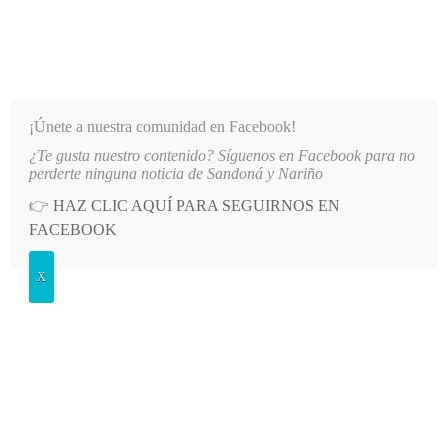
INFORMATIVO DEL GUAICO
Noticias de Nariño: política, cultura, deportes y más
¡Únete a nuestra comunidad en Facebook!
¿Te gusta nuestro contenido? Síguenos en Facebook para no
TUDIOS SUPERIORES CON EL TECNOLÓGICO DE ANTIOQUIA
LO MÁS RECIENTE
2026-08
perderte ninguna noticia de Sandoná y Nariño
👉
HAZ CLIC AQUÍ PARA SEGUIRNOS EN
POSTED
OPINIÓN
FACEBOOK
IN
Petro y el nido de la perra
X
MIÉRCOLES, 3 JUNIO, 2026
LEAVE A COMMENT