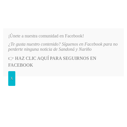
INFORMATIVO DEL GUAICO
Noticias de Nariño: política, cultura, deportes y más
¡Únete a nuestra comunidad en Facebook!
¿Te gusta nuestro contenido? Síguenos en Facebook para no
8
LO MÁS RECIENTE
MÁS DE 150 VEHÍCULOS PARTICIPARON EN EL INICIO DE LAS FIESTA
perderte ninguna noticia de Sandoná y Nariño
👉
HAZ CLIC AQUÍ PARA SEGUIRNOS EN
POSTED
CULTURA
FACEBOOK
IN
Reseña del libro “No llegó el cambio
X
y hacia atrás asusta”
SÁBADO, 2 AGOSTO, 2025
LEAVE A COMMENT