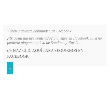
INFORMATIVO DEL GUAICO
Noticias de Nariño: política, cultura, deportes y más
¡Únete a nuestra comunidad en Facebook!
¿Te gusta nuestro contenido? Síguenos en Facebook para no
 DE SANDONÁ
LO MÁS RECIENTE
2026-08-08
BOXEO DE NARIÑO CONQUISTA OCHO ME
perderte ninguna noticia de Sandoná y Nariño
👉
HAZ CLIC AQUÍ PARA SEGUIRNOS EN
POSTED
GENERALES
FACEBOOK
IN
Sandoná o el dulce camino de los
X
ingenios
JUEVES, 22 MAYO, 2014
LEAVE A COMMENT
Spread the love
“Sandoná o el dulce camino