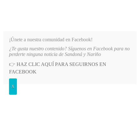
INFORMATIVO DEL GUAICO
Noticias de Nariño: política, cultura, deportes y más
¡Únete a nuestra comunidad en Facebook!
¿Te gusta nuestro contenido? Síguenos en Facebook para no
NALES FIESTAS EN HONOR A LA VIRGEN DEL TRÁNSITO
LO MÁS RECIENTE
2026-08-
perderte ninguna noticia de Sandoná y Nariño
👉
HAZ CLIC AQUÍ PARA SEGUIRNOS EN
POSTED
ECONOMÍA
FACEBOOK
IN
Crisis económica y bloqueos
X
profundizan el aislamiento de
Nariño en 2026
MARTES, 19 MAYO, 2026
LEAVE A COMMENT