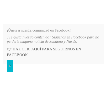
INFORMATIVO DEL GUAICO
Noticias de Nariño: política, cultura, deportes y más
¡Únete a nuestra comunidad en Facebook!
¿Te gusta nuestro contenido? Síguenos en Facebook para no
07
LO MÁS RECIENTE
HOSPITAL SAN ANDRÉS DE TUMACO SUSPENDE INDEFINIDAMENTE SE
perderte ninguna noticia de Sandoná y Nariño
👉
HAZ CLIC AQUÍ PARA SEGUIRNOS EN
POSTED
POLÍTICA
FACEBOOK
IN
Sandoná reafirma su compromiso
X
con las víctimas del conflicto
armado en emotiva conmemoración
LUNES, 9 JUNIO, 2025
LEAVE A COMMENT