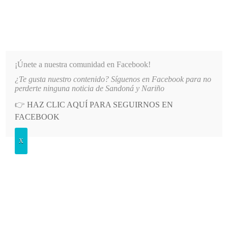
INFORMATIVO DEL GUAICO
Noticias de Nariño: política, cultura, deportes y más
¡Únete a nuestra comunidad en Facebook!
¿Te gusta nuestro contenido? Síguenos en Facebook para no
E AGUA EN EL SECTOR EL SOCORRO DE SANDONÁ
LO MÁS RECIENTE
2026-08-06
PA
perderte ninguna noticia de Sandoná y Nariño
👉
HAZ CLIC AQUÍ PARA SEGUIRNOS EN
Etiqueta:
Tumaco
FACEBOOK
X