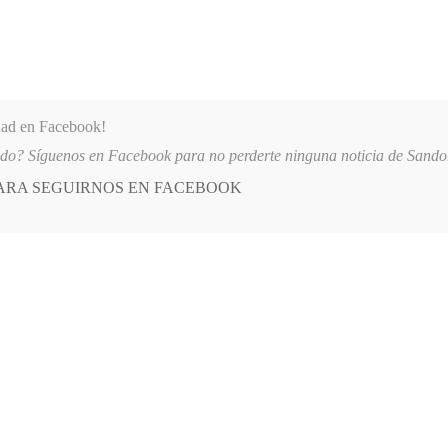
dad en Facebook!
ido? Síguenos en Facebook para no perderte ninguna noticia de Sand
PARA SEGUIRNOS EN FACEBOOK
 más
APÓYANOS
AST
QUIENES SOMOS
ITAL SAN ANDRÉS DE TUMACO SUSPENDE INDEFINIDAMENTE SERVICIOS 
eta:
autogolpe
E
Posted
OPINIÓN
in
El autogolpe de los robagallinas