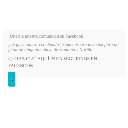
INFORMATIVO DEL GUAICO
Noticias de Nariño: política, cultura, deportes y más
¡Únete a nuestra comunidad en Facebook!
¿Te gusta nuestro contenido? Síguenos en Facebook para no
AS COMUNIDADES DE NARIÑO
LO MÁS RECIENTE
2026-08-07
HOSPITAL SAN ANDRÉS 
perderte ninguna noticia de Sandoná y Nariño
👉
HAZ CLIC AQUÍ PARA SEGUIRNOS EN
Etiqueta:
Consejo Departamental de
FACEBOOK
Juventud
X