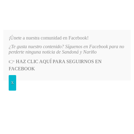
INFORMATIVO DEL GUAICO
Noticias de Nariño: política, cultura, deportes y más
¡Únete a nuestra comunidad en Facebook!
¿Te gusta nuestro contenido? Síguenos en Facebook para no
DES DE NARIÑO
LO MÁS RECIENTE
2026-08-07
HOSPITAL SAN ANDRÉS DE TUMACO S
perderte ninguna noticia de Sandoná y Nariño
👉
HAZ CLIC AQUÍ PARA SEGUIRNOS EN
Etiqueta:
desafíos
FACEBOOK
X