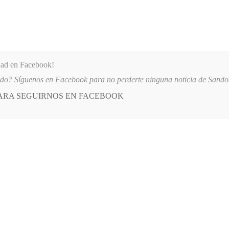
dad en Facebook!
ido? Síguenos en Facebook para no perderte ninguna noticia de Sand
PARA SEGUIRNOS EN FACEBOOK
 más
APÓYANOS
AST
QUIENES SOMOS
GEN DEL TRÁNSITO
2026-08-06
SUSPENDEN CONSTRUCCIÓN CERC
cciones presidenciales
E
Posted
OPINIÓN
in
Segregación electoral