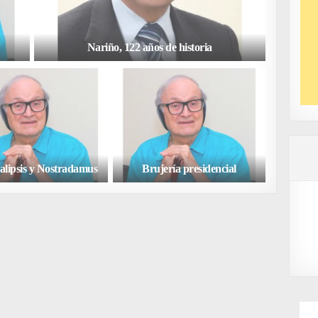
Nariño, 122 años de historia
alipsis y Nostradamus
Brujería presidencial