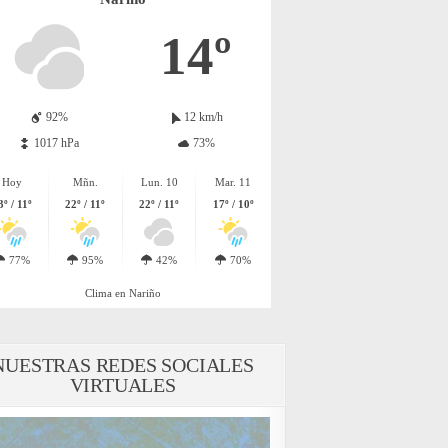
14º
92%
12 km/h
1017 hPa
73%
Hoy
Mñn.
Lun. 10
Mar. 11
3º / 11º
22º / 11º
22º / 11º
17º / 10º
77%
95%
42%
70%
Clima en Nariño
NUESTRAS REDES SOCIALES
VIRTUALES