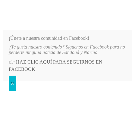
INFORMATIVO DEL GUAICO
Noticias de Nariño: política, cultura, deportes y más
¡Únete a nuestra comunidad en Facebook!
¿Te gusta nuestro contenido? Síguenos en Facebook para no
FIESTAS EN HONOR A LA VIRGEN DEL TRÁNSITO
LO MÁS RECIENTE
2026-08-06
SU
perderte ninguna noticia de Sandoná y Nariño
👉
HAZ CLIC AQUÍ PARA SEGUIRNOS EN
POSTED
EDUCACIÓN
FACEBOOK
IN
Estudiantes de Tumaco
X
representaron a Colombia en Corea
del Sur tras ganar las Olimpiadas
STEAM
SÁBADO, 30 MAYO, 2026
LEAVE A COMMENT