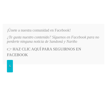
INFORMATIVO DEL GUAICO
Noticias de Nariño: política, cultura, deportes y más
¡Únete a nuestra comunidad en Facebook!
¿Te gusta nuestro contenido? Síguenos en Facebook para no
A LAS COMUNIDADES DE NARIÑO
LO MÁS RECIENTE
2026-08-07
HOSPITAL SAN ANDR
perderte ninguna noticia de Sandoná y Nariño
👉
HAZ CLIC AQUÍ PARA SEGUIRNOS EN
Etiqueta:
maestra artesana
FACEBOOK
X