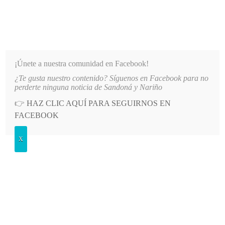
INFORMATIVO DEL GUAICO
Noticias de Nariño: política, cultura, deportes y más
¡Únete a nuestra comunidad en Facebook!
¿Te gusta nuestro contenido? Síguenos en Facebook para no
 DE AGUA EN EL SECTOR EL SOCORRO DE SANDONÁ
LO MÁS RECIENTE
2026-08-06
perderte ninguna noticia de Sandoná y Nariño
👉
HAZ CLIC AQUÍ PARA SEGUIRNOS EN
Etiqueta:
magisterio
FACEBOOK
X