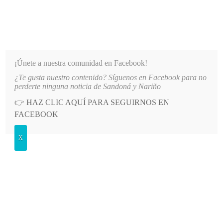
INFORMATIVO DEL GUAICO
Noticias de Nariño: política, cultura, deportes y más
¡Únete a nuestra comunidad en Facebook!
¿Te gusta nuestro contenido? Síguenos en Facebook para no
DE SANDONÁ AL REINADO DEPARTAMENTAL
LO MÁS RECIENTE
2026-08-09
ALCALDÍA
perderte ninguna noticia de Sandoná y Nariño
👉
HAZ CLIC AQUÍ PARA SEGUIRNOS EN
Etiqueta:
sol
FACEBOOK
Posted
GENERALES
X
in
Fotografía esférica del parque principal de
Sandoná
ADMIN
DOMINGO, 22 ENERO, 2017
LEAVE A COMMENT
Luego de varios días de fuertes aguaceros en el territorio
sandoneño, las personas pudieron disfrutar…
LEER MÁS