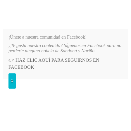
INFORMATIVO DEL GUAICO
Noticias de Nariño: política, cultura, deportes y más
¡Únete a nuestra comunidad en Facebook!
¿Te gusta nuestro contenido? Síguenos en Facebook para no
FILIADOS DE EMSSANAR POR MILLONARIA DEUDA
LO MÁS RECIENTE
2026-08-07
AUT
perderte ninguna noticia de Sandoná y Nariño
👉
HAZ CLIC AQUÍ PARA SEGUIRNOS EN
Etiqueta:
sorteo
FACEBOOK
X