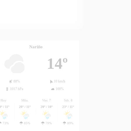
Nariño
14º
88%
10 km/h
1017 hPa
100%
Hoy
Mñn.
Vier. 7
Sáb. 8
9º / 11º
20º / 11º
20º / 10º
23º / 11º
73%
85%
79%
89%