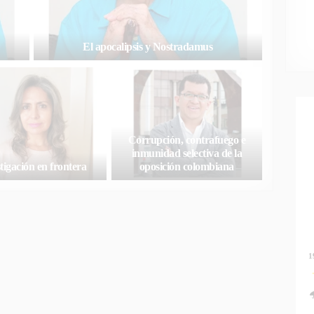
El apocalipsis y Nostradamus
Corrupción, contrafuego e
inmunidad selectiva de la
tigación en frontera
oposición colombiana
1