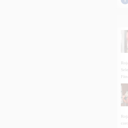
Roj
Sel
Fitn
Roj
cor