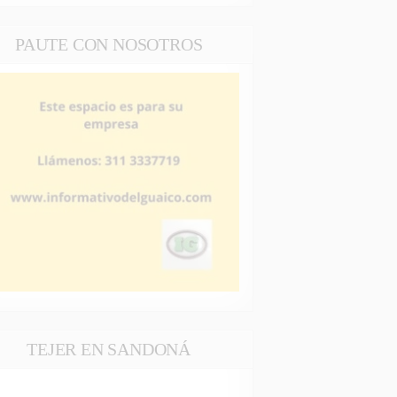
teclas
io
de
PAUTE CON NOSOTROS
flecha
arriba/abajo
para
aumentar
o
disminuir
el
volumen.
TEJER EN SANDONÁ