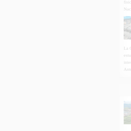
fis
Nac
La 
estu
int
Ant