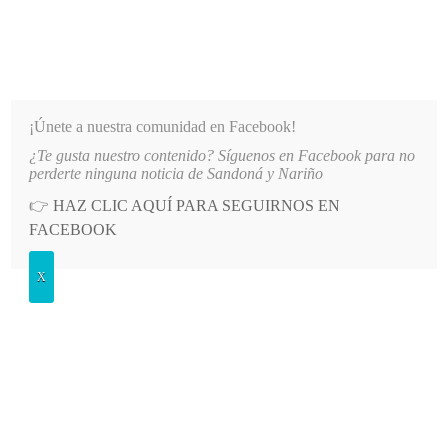
INFORMATIVO DEL GUAICO
Noticias de Nariño: política, cultura, deportes y más
¡Únete a nuestra comunidad en Facebook!
¿Te gusta nuestro contenido? Síguenos en Facebook para no
D”
LO MÁS RECIENTE
2026-08-08
MÁS DE 150 VEHÍCULOS PARTICIPARON EN EL INI
perderte ninguna noticia de Sandoná y Nariño
👉
HAZ CLIC AQUÍ PARA SEGUIRNOS EN
POSTED
GENERALES
FACEBOOK
IN
Abiertas inscripciones en hogar
X
agrupado
SÁBADO, 21 ENERO, 2012
LEAVE A COMMENT
Spread the love