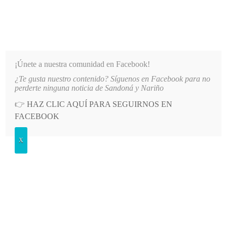
INFORMATIVO DEL GUAICO
Noticias de Nariño: política, cultura, deportes y más
¡Únete a nuestra comunidad en Facebook!
¿Te gusta nuestro contenido? Síguenos en Facebook para no
LIADOS DE EMSSANAR POR MILLONARIA DEUDA
LO MÁS RECIENTE
2026-08-07
AUTOR
perderte ninguna noticia de Sandoná y Nariño
👉
HAZ CLIC AQUÍ PARA SEGUIRNOS EN
POSTED
CULTURA
FACEBOOK
IN
Abren convocatoria de estímulos
X
culturales por $685 millones
JUEVES, 14 MAYO, 2026
LEAVE A COMMENT