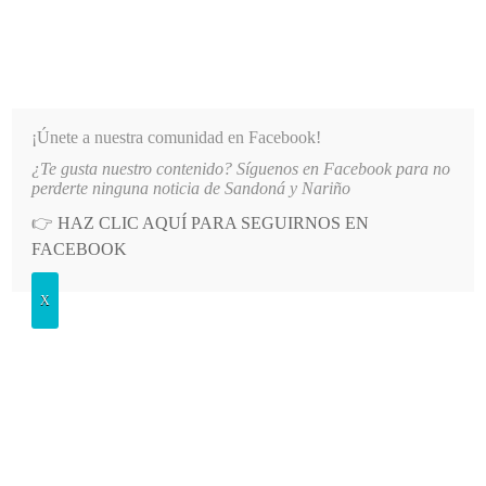
INFORMATIVO DEL GUAICO
Noticias de Nariño: política, cultura, deportes y más
¡Únete a nuestra comunidad en Facebook!
¿Te gusta nuestro contenido? Síguenos en Facebook para no
ILLONARIA DEUDA
LO MÁS RECIENTE
2026-08-07
AUTORIDADES OFRECEN RECOMPEN
perderte ninguna noticia de Sandoná y Nariño
👉
HAZ CLIC AQUÍ PARA SEGUIRNOS EN
POSTED
GENERALES
FACEBOOK
IN
Adelantarán censo agropecuario en
X
Sandoná
VIERNES, 14 MARZO, 2014
LEAVE A COMMENT
Spread the love
A partir del mes de