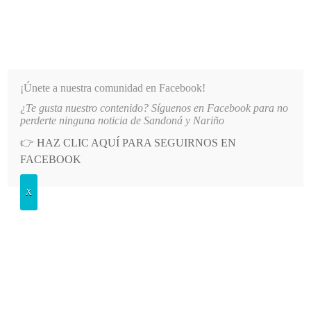
INFORMATIVO DEL GUAICO
Noticias de Nariño: política, cultura, deportes y más
¡Únete a nuestra comunidad en Facebook!
¿Te gusta nuestro contenido? Síguenos en Facebook para no
NÁ AL REINADO DEPARTAMENTAL
LO MÁS RECIENTE
2026-08-09
ALCALDÍA DE ALBÁ
perderte ninguna noticia de Sandoná y Nariño
👉
HAZ CLIC AQUÍ PARA SEGUIRNOS EN
POSTED
MEDIO AMBIENTE
FACEBOOK
IN
Altas temperaturas en Colombia
X
disparan alerta del Gobierno por
posible fenómeno de El Niño
SÁBADO, 16 MAYO, 2026
LEAVE A COMMENT