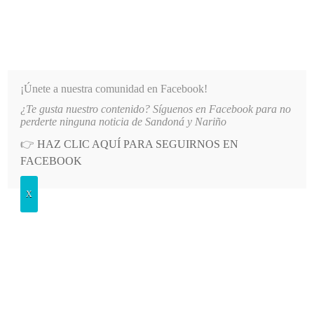
INFORMATIVO DEL GUAICO
Noticias de Nariño: política, cultura, deportes y más
¡Únete a nuestra comunidad en Facebook!
¿Te gusta nuestro contenido? Síguenos en Facebook para no
LO MÁS RECIENTE
2026-08-07
HOSPITAL SAN ANDRÉS DE TUMACO SUSPENDE INDEF
perderte ninguna noticia de Sandoná y Nariño
👉
HAZ CLIC AQUÍ PARA SEGUIRNOS EN
POSTED
POLÍTICA
FACEBOOK
IN
Avanza la pavimentación del acceso
X
al parque de El Ingenio, Sandoná
JUEVES, 6 JULIO, 2023
LEAVE A COMMENT