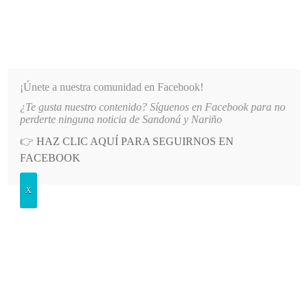
INFORMATIVO DEL GUAICO
Noticias de Nariño: política, cultura, deportes y más
¡Únete a nuestra comunidad en Facebook!
¿Te gusta nuestro contenido? Síguenos en Facebook para no
NIDADES DE NARIÑO
LO MÁS RECIENTE
2026-08-07
HOSPITAL SAN ANDRÉS DE TUMA
perderte ninguna noticia de Sandoná y Nariño
👉
HAZ CLIC AQUÍ PARA SEGUIRNOS EN
POSTED
POLÍTICA
FACEBOOK
IN
Comunidades de Mallama y
X
Ricaurte bloquean la vía Pasto–
Tumaco por decomisos de bebida
ancestral
LUNES, 25 MAYO, 2026
LEAVE A COMMENT