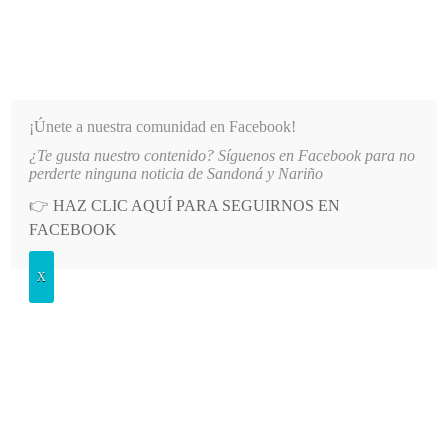
INFORMATIVO DEL GUAICO
Noticias de Nariño: política, cultura, deportes y más
¡Únete a nuestra comunidad en Facebook!
¿Te gusta nuestro contenido? Síguenos en Facebook para no
RESUNTO DIRECCIONAMIENTO DE CONTRATOS EN COMFAMILIAR NARIÑO
LO MÁS RECIENTE
perderte ninguna noticia de Sandoná y Nariño
👉
HAZ CLIC AQUÍ PARA SEGUIRNOS EN
Etiqueta:
manifestación
FACEBOOK
X