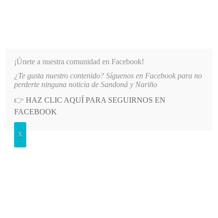
INFORMATIVO DEL GUAICO
Noticias de Nariño: política, cultura, deportes y más
¡Únete a nuestra comunidad en Facebook!
¿Te gusta nuestro contenido? Síguenos en Facebook para no
AÑOS DE HISTORIA
LO MÁS RECIENTE
2026-08-05
CUATRO PERSONAS FUERON JUDIC
perderte ninguna noticia de Sandoná y Nariño
👉
HAZ CLIC AQUÍ PARA SEGUIRNOS EN
POSTED
POLÍTICA
FACEBOOK
IN
Campesinos de cuatro municipios
X
nariñenses claman por desminado
humanitario
VIERNES, 3 MAYO, 2024
LEAVE A COMMENT