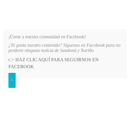
INFORMATIVO DEL GUAICO
Noticias de Nariño: política, cultura, deportes y más
¡Únete a nuestra comunidad en Facebook!
¿Te gusta nuestro contenido? Síguenos en Facebook para no
NCIPAL DE LA IE SANTO TOMÁS DE AQUINO
LO MÁS RECIENTE
2026-08-06
AUTORIDA
perderte ninguna noticia de Sandoná y Nariño
👉
HAZ CLIC AQUÍ PARA SEGUIRNOS EN
POSTED
GENERALES
FACEBOOK
IN
Claudia Lorena Delgado jugará con
X
Las Águilas
SÁBADO, 21 JUNIO, 2014
LEAVE A COMMENT
Spread the love
La deportista sandoneña