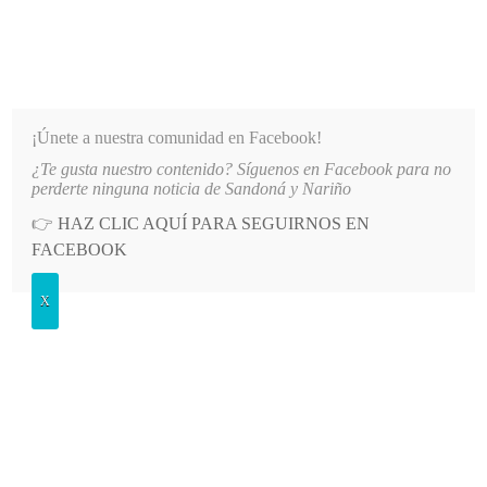
INFORMATIVO DEL GUAICO
Noticias de Nariño: política, cultura, deportes y más
¡Únete a nuestra comunidad en Facebook!
¿Te gusta nuestro contenido? Síguenos en Facebook para no
LO MÁS RECIENTE
2026-08-08
MÁS DE 150 VEHÍCULOS PARTICIPARON EN EL INICIO 
perderte ninguna noticia de Sandoná y Nariño
👉
HAZ CLIC AQUÍ PARA SEGUIRNOS EN
POSTED
GENERALES
FACEBOOK
IN
Comunidad sandoneña elegirá
X
décimo alcalde popular
DOMINGO, 25 OCTUBRE, 2015
LEAVE A COMMENT
Spread the love