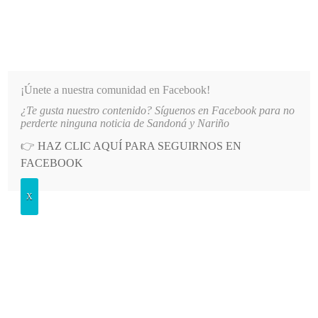
INFORMATIVO DEL GUAICO
Noticias de Nariño: política, cultura, deportes y más
¡Únete a nuestra comunidad en Facebook!
¿Te gusta nuestro contenido? Síguenos en Facebook para no
ICIONALES FIESTAS EN HONOR A LA VIRGEN DEL TRÁNSITO
LO MÁS RECIENTE
202
perderte ninguna noticia de Sandoná y Nariño
👉
HAZ CLIC AQUÍ PARA SEGUIRNOS EN
POSTED
GENERALES
FACEBOOK
IN
Consejo Nacional de Patrimonio
X
aceptó postulación asociada al
Barniz de Pasto
MIÉRCOLES, 30 MAYO, 2018
LEAVE A COMMENT
Spread the love