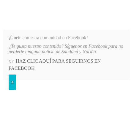
INFORMATIVO DEL GUAICO
Noticias de Nariño: política, cultura, deportes y más
¡Únete a nuestra comunidad en Facebook!
¿Te gusta nuestro contenido? Síguenos en Facebook para no
E NARIÑO
LO MÁS RECIENTE
2026-08-07
HOSPITAL SAN ANDRÉS DE TUMACO SUSPEN
perderte ninguna noticia de Sandoná y Nariño
👉
HAZ CLIC AQUÍ PARA SEGUIRNOS EN
POSTED
GENERALES
FACEBOOK
IN
Daniel Alexander Mora “Sandro de
X
América” ganó el concurso “Yo me
llamo”
SÁBADO, 24 MAYO, 2014
3 COMMENTS
Spread the love