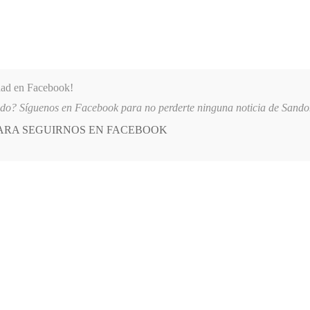
dad en Facebook!
ido? Síguenos en Facebook para no perderte ninguna noticia de Sand
PARA SEGUIRNOS EN FACEBOOK
 más
APÓYANOS
AST
QUIENES SOMOS
SAN ANDRÉS DE TUMACO SUSPENDE INDEFINIDAMENTE SERVICIOS A AFI
E
POSTED
CULTURA
IN
 de Sombras, poema 2
IO, 2025
LEAVE A COMMENT