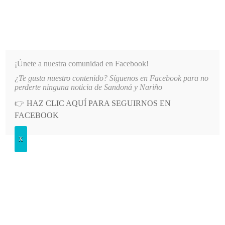
INFORMATIVO DEL GUAICO
Noticias de Nariño: política, cultura, deportes y más
¡Únete a nuestra comunidad en Facebook!
¿Te gusta nuestro contenido? Síguenos en Facebook para no
S COMUNIDADES DE NARIÑO
LO MÁS RECIENTE
2026-08-07
HOSPITAL SAN ANDRÉS D
perderte ninguna noticia de Sandoná y Nariño
👉
HAZ CLIC AQUÍ PARA SEGUIRNOS EN
POSTED
CULTURA
FACEBOOK
IN
De Alfabeto de Sombras, poema 21
X
DOMINGO, 12 DICIEMBRE, 2021
LEAVE A COMMENT