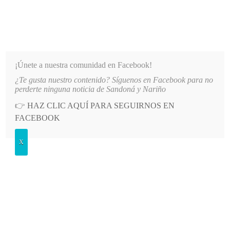
INFORMATIVO DEL GUAICO
Noticias de Nariño: política, cultura, deportes y más
¡Únete a nuestra comunidad en Facebook!
¿Te gusta nuestro contenido? Síguenos en Facebook para no
LO MÁS RECIENTE
2026-08-08
MÁS DE 150 VEHÍCULOS PARTICIPARON EN EL INICI
perderte ninguna noticia de Sandoná y Nariño
👉
HAZ CLIC AQUÍ PARA SEGUIRNOS EN
POSTED
GENERALES
FACEBOOK
IN
Definidos los ocho clasificados
X
Campeonato de familias
SÁBADO, 23 ABRIL, 2011
LEAVE A COMMENT
Spread the love
Luego