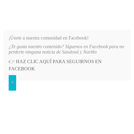
INFORMATIVO DEL GUAICO
Noticias de Nariño: política, cultura, deportes y más
¡Únete a nuestra comunidad en Facebook!
¿Te gusta nuestro contenido? Síguenos en Facebook para no
ESUNTO DIRECCIONAMIENTO DE CONTRATOS EN COMFAMILIAR NARIÑO
LO MÁS RECIENTE
perderte ninguna noticia de Sandoná y Nariño
👉
HAZ CLIC AQUÍ PARA SEGUIRNOS EN
POSTED
GENERALES
FACEBOOK
IN
Día Internacional de la Madre
X
Tierra
MIÉRCOLES, 22 ABRIL, 2015
LEAVE A COMMENT
Spread the love