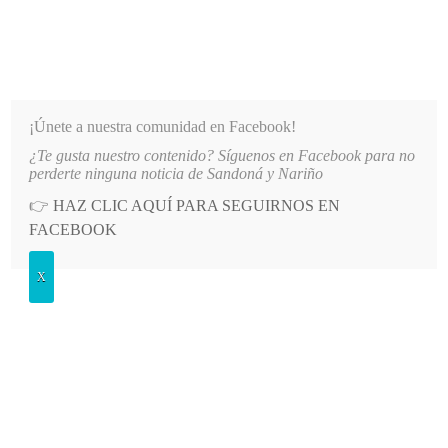
INFORMATIVO DEL GUAICO
Noticias de Nariño: política, cultura, deportes y más
¡Únete a nuestra comunidad en Facebook!
¿Te gusta nuestro contenido? Síguenos en Facebook para no
DES DE NARIÑO
LO MÁS RECIENTE
2026-08-07
HOSPITAL SAN ANDRÉS DE TUMACO 
perderte ninguna noticia de Sandoná y Nariño
👉
HAZ CLIC AQUÍ PARA SEGUIRNOS EN
POSTED
GENERALES
FACEBOOK
IN
Dirección Administrativa de
X
Cultura respalda compromisos de
los gobiernos locales
MIÉRCOLES, 30 MARZO, 2016
LEAVE A COMMENT
Spread the love