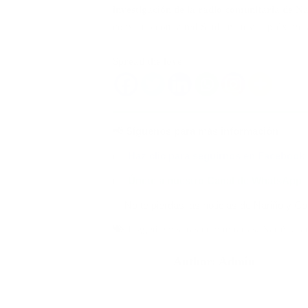
investigación de la radio comunitaria de N
convenio con la red Sindamanoy el próximo 
Spread the love
📢 Síguenos para más información:
👉
Haz clic para seguirnos en Facebook
👉
Únete a nuestro Canal de WhatsApp
✅ No te pierdas las noticias de Nariño y C
Tagged
emisoras comunitarias
,
Nariño
,
ra
Author:
Admin