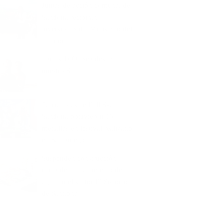
Juntas de acción comunal de
Sandoná recibirán
inversiones del Ministerio del
Interior
Ítaca y la Odisea desde
nuestro Sur
Patinadoras de Full Skate
Sandoná obtuvieron 16
medallas en festival realizado
en Samaniego
Suspenden construcción
cerca de un nacimiento de
agua en el sector El Socorro
de Sandoná