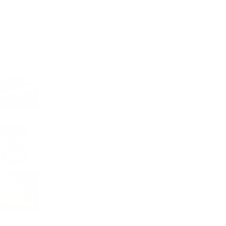
peón nacional de fisicoculturismo durante
Campeonato Nacional...
LO MÁS LEIDO
Sandoná implementa
estrictas medidas de
seguridad y control tras la
muerte de un joven
Falleció en Sandoná la
señora Zoila Portillo Rosero
a los 90 años
Transportadores de Sandoná
celebrarán sus tradicionales
fiestas en honor a la Virgen
del Tránsito