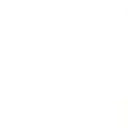
ersidad autónoma de Nariño se
a reunión de
las emisoras comunitarias que hacen parte de
oy
informó Roger Vallejo secretario de la organización.
e indicó que en la reunión participaron
ntantes de los 33 medios radiales nariñenses que hacen
re los que
destacó uno que tiene
as comunitarias
.
de las nuevas tarifas de Sayco
con
onde funcionan estos medios
y Ortega y Omar Martínez
socializaron un proyecto de