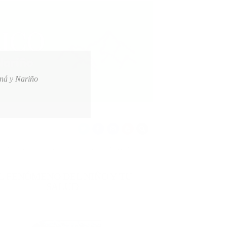
oná y Nariño
S A AFILIADOS DE EMSSANAR POR MILLONARIA DEUDA
2026-08-07
L FENÓMENO DEL NIÑO Y TU
SALUD