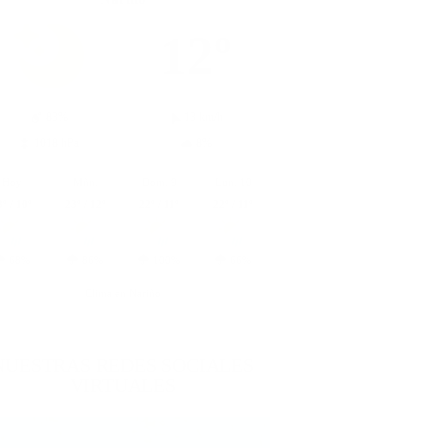
12º
83%
13 km/h
1018 hPa
8%
Hoy
Mñn.
Dom. 9
Lun. 10
3º / 10º
23º / 12º
22º / 11º
22º / 11º
68%
86%
100%
66%
Clima en Nariño
NUESTRAS REDES SOCIALES
VIRTUALES