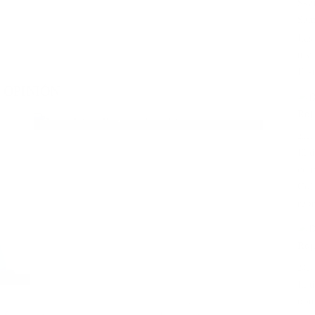
Las
tuv
Fest
OPINIÓN
Nariño, 122 años de historia
2026
El 
con
Col
repr
2026
El 
obt