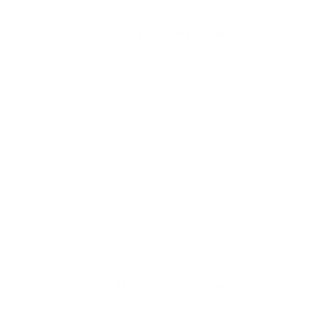
Artículos relacionados
Navidad en la radio
Gira de estudiante
comunitaria
cancelada
Navegación
← Cupos para carnés de régimen subsidiado
de
entradas
Deja un comentario
Tu dirección de correo electrónico no será pu