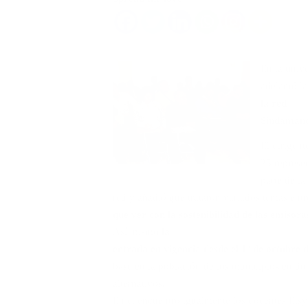
En la univ
adelantó l
la red
Sindaman
El dirigent
25 represe
parte de la
red y añadió que trataron variados temas ent
que ver con la sostenibilidad de las emisor
Así mismo
la
entrada en vigencia desde el 1º de octubre 
base en la población de los municipios en d
alternativos.
En el encuentro igualmente los docentes Els