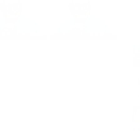
cam
el 
alipsis y Nostradamus
Brujería presidencial