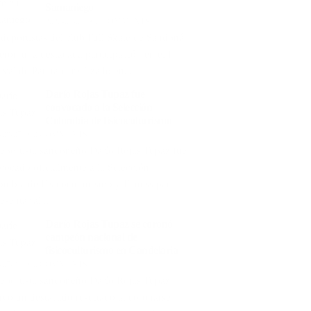
Samaniego
2026-08-06
0 COMMENTS
 deportistas del club Full Skate de Sandoná
ieron una destacada participación en el I
ival de Patinaje, realizado en...
Darío Rojas Tupaz fue
convocado a la Selección
Colombia de fisicoculturismo
-08-05
0 COMMENTS
deportista sandoneño Darío Rojas Tupaz fue
vocado oficialmente a la Selección
ombia de Fisicoculturismo y Fitness para
esentar al...
Darío Rojas Tupaz se coronó
campeón nacional de
fisicoculturismo en Candelaria
-07-31
0 COMMENTS
deportista sandoneño Darío Rojas Tupaz
uvo un destacado resultado al coronarse