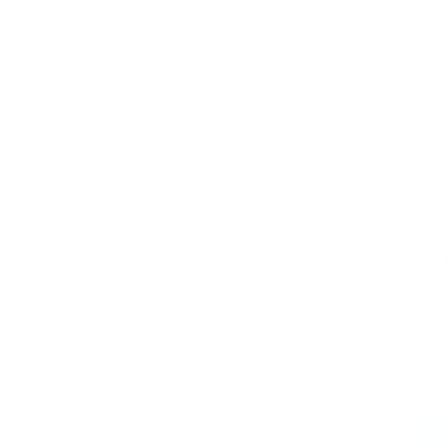
2
s fue
Bolívar y Deportivo San
Minga en la vía a la
Francisco, finalistas
vereda San Andrés
Llegamos a 500 mil visitas →
blicada.
Los campos obligatorios están marcados con
*