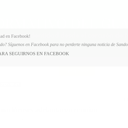
dad en Facebook!
ido? Síguenos en Facebook para no perderte ninguna noticia de Sand
PARA SEGUIRNOS EN FACEBOOK
 más
APÓYANOS
AST
QUIENES SOMOS
SPITAL SAN ANDRÉS DE TUMACO SUSPENDE INDEFINIDAMENTE SERVICIO
E
POSTED
GENERALES
IN
nariñenses adelantaron reunión
BRE, 2012
LEAVE A COMMENT