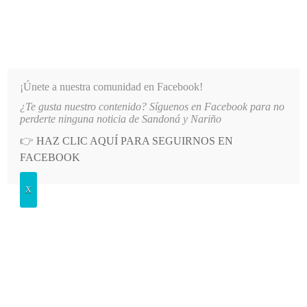
INFORMATIVO DEL GUAICO
Noticias de Nariño: política, cultura, deportes y más
¡Únete a nuestra comunidad en Facebook!
¿Te gusta nuestro contenido? Síguenos en Facebook para no
LO MÁS RECIENTE
2026-08-08
MÁS DE 150 VEHÍCULOS PARTICIPARON EN EL INICI
perderte ninguna noticia de Sandoná y Nariño
👉
HAZ CLIC AQUÍ PARA SEGUIRNOS EN
POSTED
GENERALES
FACEBOOK
IN
Emsan evalúa plan de manejo de
X
residuos sólidos
LUNES, 22 AGOSTO, 2011
LEAVE A COMMENT
Spread the love