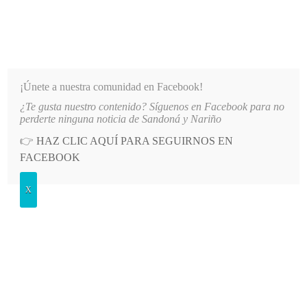
INFORMATIVO DEL GUAICO
Noticias de Nariño: política, cultura, deportes y más
¡Únete a nuestra comunidad en Facebook!
¿Te gusta nuestro contenido? Síguenos en Facebook para no
ALDAD”
LO MÁS RECIENTE
2026-08-08
MÁS DE 150 VEHÍCULOS PARTICIPARON EN EL
perderte ninguna noticia de Sandoná y Nariño
👉
HAZ CLIC AQUÍ PARA SEGUIRNOS EN
POSTED
GENERALES
FACEBOOK
IN
Emsan invita a hacer uso racional
X
del agua
JUEVES, 4 SEPTIEMBRE, 2014
LEAVE A COMMENT
Spread the love