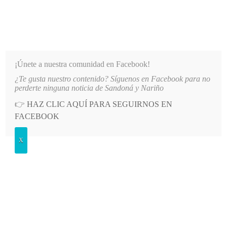
INFORMATIVO DEL GUAICO
Noticias de Nariño: política, cultura, deportes y más
¡Únete a nuestra comunidad en Facebook!
¿Te gusta nuestro contenido? Síguenos en Facebook para no
RUMBO A LOS JUEGOS NACIONALES 2027
LO MÁS RECIENTE
2026-08-08
HOSTIGAMI
perderte ninguna noticia de Sandoná y Nariño
👉
HAZ CLIC AQUÍ PARA SEGUIRNOS EN
POSTED
GENERALES
FACEBOOK
IN
Falleció la señora Estela Quetamá
X
Cabrera
MIÉRCOLES, 3 JUNIO, 2020
LEAVE A COMMENT