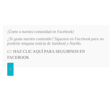
INFORMATIVO DEL GUAICO
Noticias de Nariño: política, cultura, deportes y más
¡Únete a nuestra comunidad en Facebook!
¿Te gusta nuestro contenido? Síguenos en Facebook para no
IADOS DE EMSSANAR POR MILLONARIA DEUDA
LO MÁS RECIENTE
2026-08-07
AUTOR
perderte ninguna noticia de Sandoná y Nariño
👉
HAZ CLIC AQUÍ PARA SEGUIRNOS EN
POSTED
MEDIO AMBIENTE
FACEBOOK
IN
Fuerte granizada en Cumbal,
X
Nariño
SÁBADO, 22 ABRIL, 2023
LEAVE A COMMENT