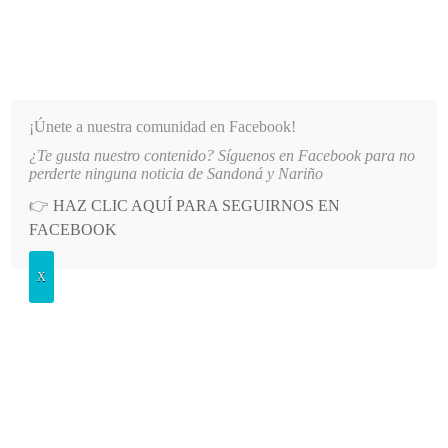
INFORMATIVO DEL GUAICO
Noticias de Nariño: política, cultura, deportes y más
¡Únete a nuestra comunidad en Facebook!
¿Te gusta nuestro contenido? Síguenos en Facebook para no
LO MÁS RECIENTE
2026-08-08
MÁS DE 150 VEHÍCULOS PARTICIPARON EN EL INICIO D
perderte ninguna noticia de Sandoná y Nariño
👉
HAZ CLIC AQUÍ PARA SEGUIRNOS EN
POSTED
GENERALES
FACEBOOK
IN
Funcionarios de medicina legal
X
identificaron personas fallecidas
MARTES, 23 ENERO, 2018
LEAVE A COMMENT
Spread the love