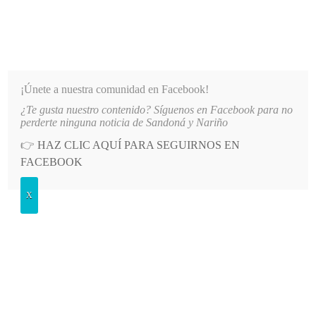
INFORMATIVO DEL GUAICO
Noticias de Nariño: política, cultura, deportes y más
¡Únete a nuestra comunidad en Facebook!
¿Te gusta nuestro contenido? Síguenos en Facebook para no
E AGUA EN EL SECTOR EL SOCORRO DE SANDONÁ
LO MÁS RECIENTE
2026-08-06
P
perderte ninguna noticia de Sandoná y Nariño
👉
HAZ CLIC AQUÍ PARA SEGUIRNOS EN
POSTED
SALUD
FACEBOOK
IN
Fundación Hospital San Pedro
X
reanuda atención a usuarios de
Emssanar EPS en Nariño
JUEVES, 21 MAYO, 2026
LEAVE A COMMENT