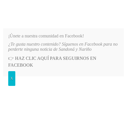
INFORMATIVO DEL GUAICO
Noticias de Nariño: política, cultura, deportes y más
¡Únete a nuestra comunidad en Facebook!
¿Te gusta nuestro contenido? Síguenos en Facebook para no
ADES DE NARIÑO
LO MÁS RECIENTE
2026-08-07
HOSPITAL SAN ANDRÉS DE TUMACO
perderte ninguna noticia de Sandoná y Nariño
👉
HAZ CLIC AQUÍ PARA SEGUIRNOS EN
POSTED
DEPORTES
FACEBOOK
IN
Goleados, humillados y con
X
panorama incierto: Deportivo Pasto
1 – Tolima 4
SÁBADO, 27 ENERO, 2024
LEAVE A COMMENT