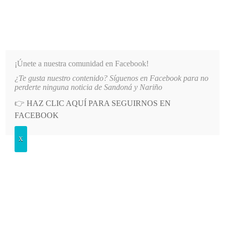
INFORMATIVO DEL GUAICO
Noticias de Nariño: política, cultura, deportes y más
¡Únete a nuestra comunidad en Facebook!
¿Te gusta nuestro contenido? Síguenos en Facebook para no
Á AL REINADO DEPARTAMENTAL
LO MÁS RECIENTE
2026-08-09
ALCALDÍA DE ALBÁN 
perderte ninguna noticia de Sandoná y Nariño
👉
HAZ CLIC AQUÍ PARA SEGUIRNOS EN
POSTED
GENERALES
FACEBOOK
IN
Iniciaron las inscripciones de
X
candidatos
VIERNES, 26 JULIO, 2019
LEAVE A COMMENT
Spread the love